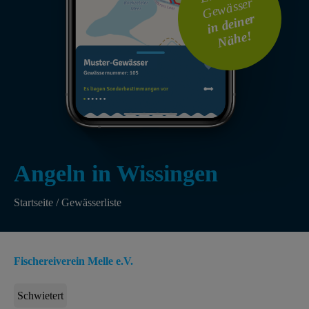
Gewässer
i
n
dei
ner
N
ä
he!
Angeln in Wissingen
Startseite
/
Gewässerliste
Fischereiverein Melle e.V.
Schwietert