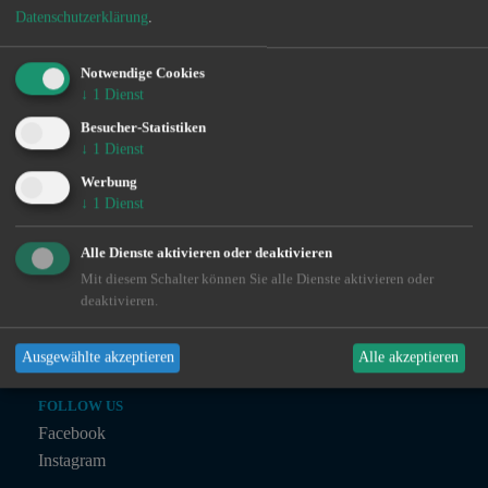
Datenschutzerklärung
.
VERTRIEB
Notwendige Cookies
Ingo de Jonge
↓
1
Dienst
0160 - 90 61 39 43
Besucher-Statistiken
ingo@angeln-in.de
↓
1
Dienst
Werbung
↓
1
Dienst
MARKETING
Julian Preuß
Alle Dienste aktivieren oder deaktivieren
julian@angeln-in.de
Mit diesem Schalter können Sie alle Dienste aktivieren oder
deaktivieren.
TECHNIK
Julius Planteur
Ausgewählte akzeptieren
Alle akzeptieren
technik@angeln-in.de
FOLLOW US
Facebook
Instagram