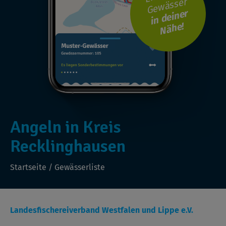
Gewässer
i
n
d
ei
n
er
N
ä
h
e!
Angeln in Kreis
Recklinghausen
Startseite
/
Gewässerliste
Landesfischereiverband Westfalen und Lippe e.V.