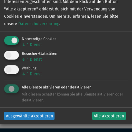
Interessen zugeschnitten sind. Mit dem Klick auf den Button
Lippeweiher
"Alle akzeptieren" erklärst du sich mit der Verwendung von
Cookies einverstanden.
Um mehr zu erfahren, lesen Sie bitte
unsere
Datenschutzerklärung
.
Fischereiverein Olfen
Notwendige Cookies
Unterstever
↓
1
Dienst
Besucher-Statistiken
↓
1
Dienst
angeln-
in
ist die interaktive Gewässerkarte für dich und
Werbung
↓
1
Dienst
dein Lieblings-Hobby.
Hol dir jetzt die App kostenlos aufs Handy und finde
Alle Dienste aktivieren oder deaktivieren
Angelgewässer in deiner Nähe.
Mit diesem Schalter können Sie alle Dienste aktivieren oder
deaktivieren.
Ausgewählte akzeptieren
Alle akzeptieren